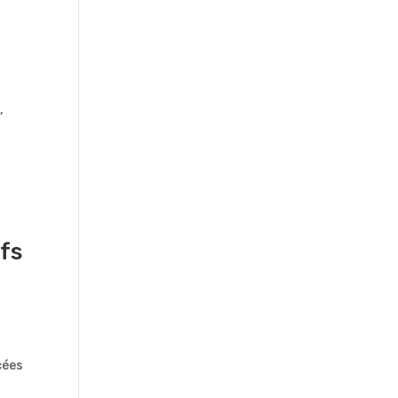
,
fs
cées